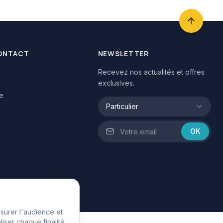
CONTACT
NEWSLETTER
Recevez nos actualités et offres
exclusives.
te
Particulier
OK
esurer l'audience et
iser chaque finalité.