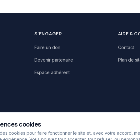
S'ENGAGER
AIDE & 
Faire un don
Contact
Devenir partenaire
Plan de si
Espace adhérent
rences cookies
 des cookies pour faire fonctionner le site et, avec votre accord, m
e expérience. Vous pouvez tout accepter, tout refuser, ou personnal