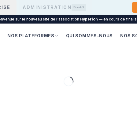
RISE
ADMINISTRATION
Bientôt
envenue sur le nouveau site de l'association
Hypérion
— en cours de finalis
L
NOS PLATEFORMES
QUI SOMMES-NOUS
NOS S