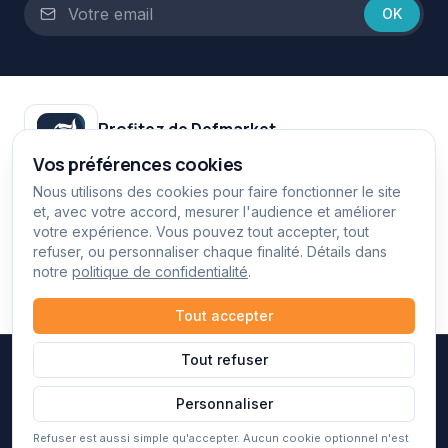
OK
Profitez de Defmarket
Vos avantages exclusifs sur mobile et sur le web.
Vos préférences cookies
Google Play
Nous utilisons des cookies pour faire fonctionner le site
et, avec votre accord, mesurer l'audience et améliorer
votre expérience. Vous pouvez tout accepter, tout
App Store
refuser, ou personnaliser chaque finalité. Détails dans
notre
politique de confidentialité
.
defmarket.fr
Tout accepter
Tout refuser
©
2026
Association Hypérion Défense. Tous droits réservés.
Contact
Mentions légales
CGVU
Politique de confidentialité
Gérer mes cookies
Espace administrateur
Personnaliser
Refuser est aussi simple qu'accepter. Aucun cookie optionnel n'est