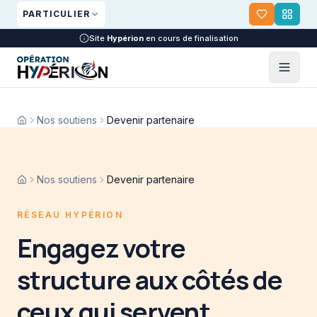
Aller au contenu principal
PARTICULIER
Site
Hypérion
en cours de finalisation
Nos soutiens
Devenir partenaire
Nos soutiens
Devenir partenaire
RÉSEAU HYPÉRION
Engagez votre
structure aux côtés de
ceux qui servent