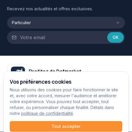
Recevez nos actualités et offres exclusives.
Particulier
OK
Profitez de Defmarket
Vos avantages exclusifs sur mobile et sur le web.
Vos préférences cookies
Google Play
Nous utilisons des cookies pour faire fonctionner le site
et, avec votre accord, mesurer l'audience et améliorer
votre expérience. Vous pouvez tout accepter, tout
App Store
refuser, ou personnaliser chaque finalité. Détails dans
notre
politique de confidentialité
.
defmarket.fr
Tout accepter