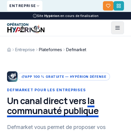
Aller au contenu principal
ENTREPRISE
Site
Hypérion
en cours de finalisation
Entreprise
Plateformes
Defmarket
APP 100 % GRATUITE — HYPÉRION DÉFENSE
DEFMARKET POUR LES ENTREPRISES
Un canal direct vers
la
communauté publique
Defmarket vous permet de proposer vos