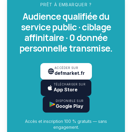
PRÊT À EMBARQUER ?
Audience qualifiée du
service public · ciblage
affinitaire · 0 donnée
personnelle transmise.
ACCÉDER SUR
defmarket.fr
TÉLÉCHARGER SUR
App Store
DISPONIBLE SUR
Google Play
Accès et inscription 100 % gratuits — sans
engagement.